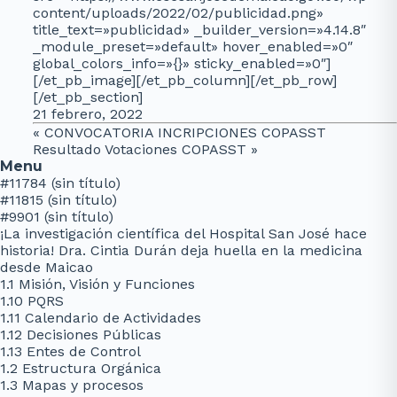
content/uploads/2022/02/publicidad.png»
title_text=»publicidad» _builder_version=»4.14.8″
_module_preset=»default» hover_enabled=»0″
global_colors_info=»{}» sticky_enabled=»0″]
[/et_pb_image][/et_pb_column][/et_pb_row]
[/et_pb_section]
21 febrero, 2022
«
CONVOCATORIA INCRIPCIONES COPASST
Resultado Votaciones COPASST
»
Menu
#11784 (sin título)
#11815 (sin título)
#9901 (sin título)
¡La investigación científica del Hospital San José hace
historia! Dra. Cintia Durán deja huella en la medicina
desde Maicao
1.1 Misión, Visión y Funciones
1.10 PQRS
1.11 Calendario de Actividades
1.12 Decisiones Públicas
1.13 Entes de Control
1.2 Estructura Orgánica
1.3 Mapas y procesos