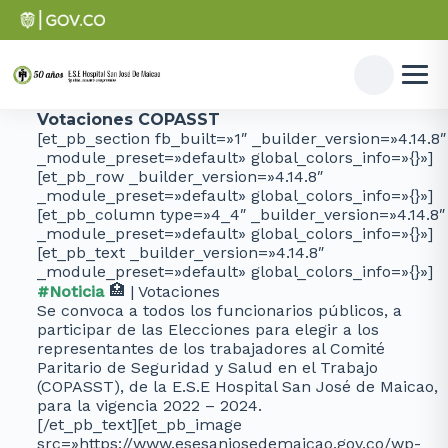
Votaciones COPASST
[et_pb_section fb_built=»1″ _builder_version=»4.14.8″
_module_preset=»default» global_colors_info=»{}»]
[et_pb_row _builder_version=»4.14.8″
_module_preset=»default» global_colors_info=»{}»]
[et_pb_column type=»4_4″ _builder_version=»4.14.8″
_module_preset=»default» global_colors_info=»{}»]
[et_pb_text _builder_version=»4.14.8″
_module_preset=»default» global_colors_info=»{}»]
#Noticia
| Votaciones
Se convoca a todos los funcionarios públicos, a
participar de las Elecciones para elegir a los
representantes de los trabajadores al Comité
Paritario de Seguridad y Salud en el Trabajo
(COPASST), de la E.S.E Hospital San José de Maicao,
para la vigencia 2022 – 2024.
[/et_pb_text][et_pb_image
src=»https://www.esesanjosedemaicao.gov.co/wp-