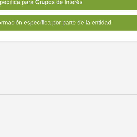
pecífica para Grupos de Interés
s
ientes
ormación específica por parte de la entidad
oveedores
control
pleados
n de cuentas
tidad