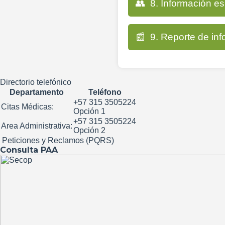
👥
8. Información es
7.2 Diccionarios de dato
8.1 Información para pac
7.3 Metadatos
📰
9. Reporte de inf
8.2 Información para pr
9.1 Reportes a entes de 
8.3 Información para em
9.2 Informes de rendició
Directorio telefónico
Departamento
Teléfono
9.3 Estadísticas de la en
+57 315 3505224
Citas Médicas:
Opción 1
+57 315 3505224
Area Administrativa:
Opción 2
Peticiones y Reclamos (PQRS)
Consulta PAA