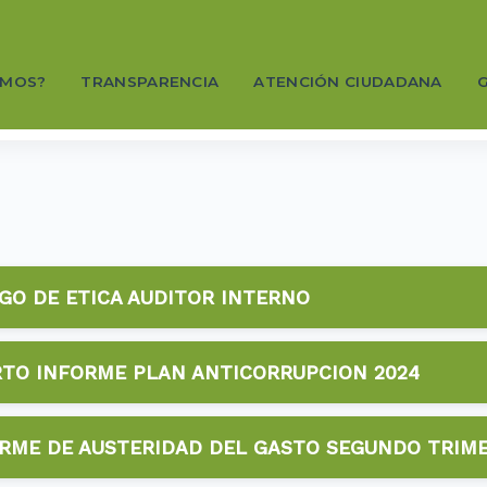
OMOS?
TRANSPARENCIA
ATENCIÓN CIUDADANA
G
GO DE ETICA AUDITOR INTERNO
2024
TO INFORME PLAN ANTICORRUPCION 2024
📥 Descargar
2024
RME DE AUSTERIDAD DEL GASTO SEGUNDO TRIME
📥 Descargar