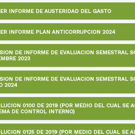
2024
ER INFORME DE AUSTERIDAD DEL GASTO
📥 Descargar
2024
ER INFORME PLAN ANTICORRUPCION 2024
📥 Descargar
2024
SION DE INFORME DE EVALUACION SEMESTRAL SC
📥 Descargar
EMBRE 2023
2024
SION DE INFORME DE EVALUACION SEMESTRAL SC
📥 Descargar
O 2024
2024
LUCION 0100 DE 2019 (POR MEDIO DEL CUAL SE A
📥 Descargar
EMA DE CONTROL INTERNO)
2024
LUCION 0125 DE 2019 (POR MEDIO DEL CUAL SE A
📥 Descargar