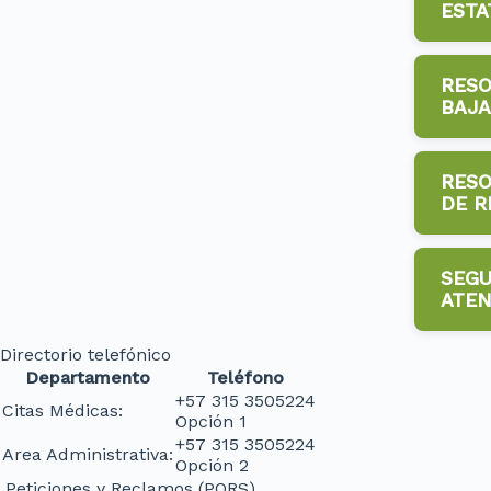
ESTA
RESO
PDF
BAJA
RESO
PDF
DE R
SEGU
PDF
ATEN
Directorio telefónico
PDF
Departamento
Teléfono
+57 315 3505224
Citas Médicas:
Opción 1
+57 315 3505224
Area Administrativa:
Opción 2
Peticiones y Reclamos (PQRS)