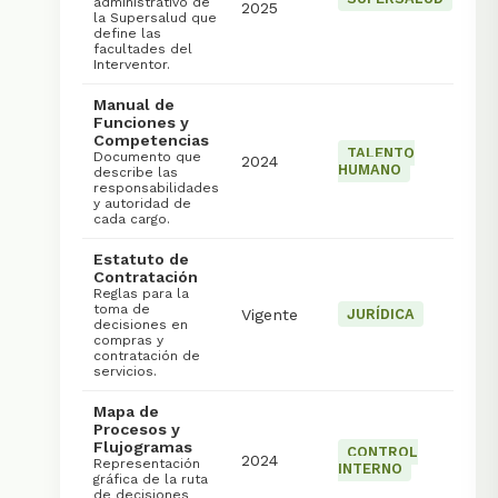
administrativo de
2025
la Supersalud que
define las
facultades del
Interventor.
Manual de
Funciones y
Competencias
TALENTO
Documento que
2024
HUMANO
describe las
responsabilidades
y autoridad de
cada cargo.
Estatuto de
Contratación
Reglas para la
toma de
Vigente
JURÍDICA
decisiones en
compras y
contratación de
servicios.
Mapa de
Procesos y
Flujogramas
CONTROL
2024
Representación
INTERNO
gráfica de la ruta
de decisiones