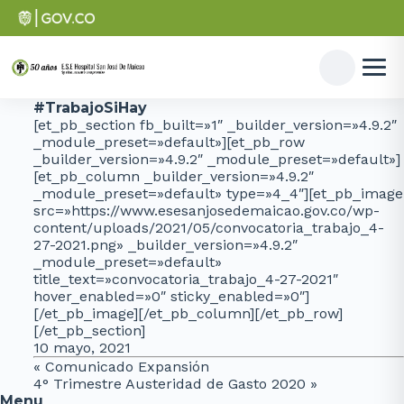
#TrabajoSiHay
[et_pb_section fb_built=»1″ _builder_version=»4.9.2″
_module_preset=»default»][et_pb_row
_builder_version=»4.9.2″ _module_preset=»default»]
[et_pb_column _builder_version=»4.9.2″
_module_preset=»default» type=»4_4″][et_pb_image
src=»https://www.esesanjosedemaicao.gov.co/wp-
content/uploads/2021/05/convocatoria_trabajo_4-
27-2021.png» _builder_version=»4.9.2″
_module_preset=»default»
title_text=»convocatoria_trabajo_4-27-2021″
hover_enabled=»0″ sticky_enabled=»0″]
[/et_pb_image][/et_pb_column][/et_pb_row]
[/et_pb_section]
10 mayo, 2021
«
Comunicado Expansión
4° Trimestre Austeridad de Gasto 2020
»
Menu