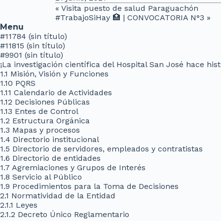
«
Visita puesto de salud Paraguachón
#TrabajoSiHay 🏥 | CONVOCATORIA N°3
»
Menu
#11784 (sin título)
#11815 (sin título)
#9901 (sin título)
¡La investigación científica del Hospital San José hace hi
1.1 Misión, Visión y Funciones
1.10 PQRS
1.11 Calendario de Actividades
1.12 Decisiones Públicas
1.13 Entes de Control
1.2 Estructura Orgánica
1.3 Mapas y procesos
1.4 Directorio institucional
1.5 Directorio de servidores, empleados y contratistas
1.6 Directorio de entidades
1.7 Agremiaciones y Grupos de Interés
1.8 Servicio al Público
1.9 Procedimientos para la Toma de Decisiones
2.1 Normatividad de la Entidad
2.1.1 Leyes
2.1.2 Decreto Único Reglamentario