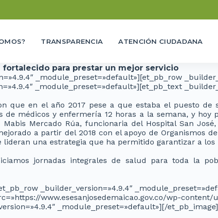
SOMOS?
TRANSPARENCIA
ATENCIÓN CIUDADANA
fortalecido para prestar un mejor servicio
ion=»4.9.4″ _module_preset=»default»][et_pb_row _builder
n=»4.9.4″ _module_preset=»default»][et_pb_text _builder
on que en el
año 2017 pese a que estaba
el puesto de 
os
de médicos y enfermería 12
horas a la semana, y hoy
ó Mabis
Mercado Rúa, funcionaria
del Hospital San José,
mejorado a
partir del 2018 con el apoyo
de Organismos de
lideran una estrategia que ha permitido garantizar a los 
niciamos jornadas in
tegrales de salud para toda
la pob
[et_pb_row _builder_version=»4.9.4″ _module_preset=»def
c=»https://www.esesanjosedemaicao.gov.co/wp-content/up
r_version=»4.9.4″ _module_preset=»default»][/et_pb_image