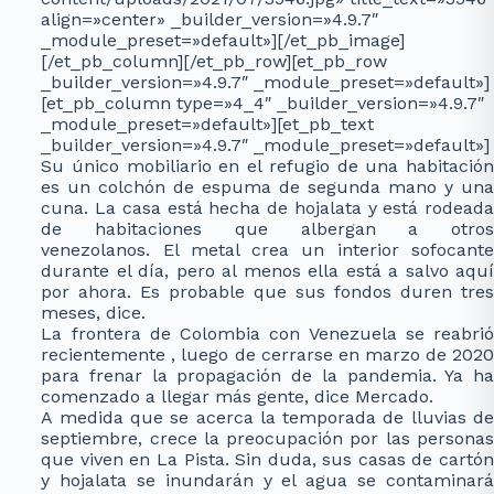
align=»center» _builder_version=»4.9.7″
_module_preset=»default»][/et_pb_image]
[/et_pb_column][/et_pb_row][et_pb_row
_builder_version=»4.9.7″ _module_preset=»default»]
[et_pb_column type=»4_4″ _builder_version=»4.9.7″
_module_preset=»default»][et_pb_text
_builder_version=»4.9.7″ _module_preset=»default»]
Su único mobiliario en el refugio de una habitación
es un colchón de espuma de segunda mano y una
cuna. La casa está hecha de hojalata y está rodeada
de habitaciones que albergan a otros
venezolanos. El metal crea un interior sofocante
durante el día, pero al menos ella está a salvo aquí
por ahora. Es probable que sus fondos duren tres
meses, dice.
La frontera de Colombia con Venezuela se reabrió
recientemente , luego de cerrarse en marzo de 2020
para frenar la propagación de la pandemia. Ya ha
comenzado a llegar más gente, dice Mercado.
A medida que se acerca la temporada de lluvias de
septiembre, crece la preocupación por las personas
que viven en La Pista. Sin duda, sus casas de cartón
y hojalata se inundarán y el agua se contaminará