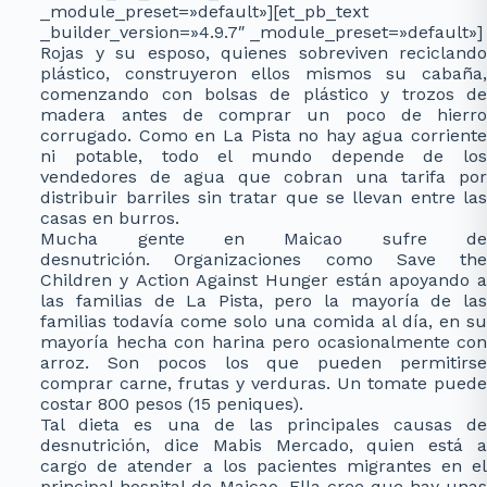
_module_preset=»default»][et_pb_text
_builder_version=»4.9.7″ _module_preset=»default»]
Rojas y su esposo, quienes sobreviven reciclando
plástico, construyeron ellos mismos su cabaña,
comenzando con bolsas de plástico y trozos de
madera antes de comprar un poco de hierro
corrugado. Como en La Pista no hay agua corriente
ni potable, todo el mundo depende de los
vendedores de agua que cobran una tarifa por
distribuir barriles sin tratar que se llevan entre las
casas en burros.
Mucha gente en Maicao sufre de
desnutrición. Organizaciones como Save the
Children y Action Against Hunger están apoyando a
las familias de La Pista, pero la mayoría de las
familias todavía come solo una comida al día, en su
mayoría hecha con harina pero ocasionalmente con
arroz. Son pocos los que pueden permitirse
comprar carne, frutas y verduras. Un tomate puede
costar 800 pesos (15 peniques).
Tal dieta es una de las principales causas de
desnutrición, dice Mabis Mercado, quien está a
cargo de atender a los pacientes migrantes en el
principal hospital de Maicao. Ella cree que hay unas