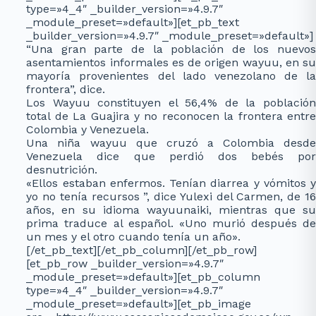
type=»4_4″ _builder_version=»4.9.7″
_module_preset=»default»][et_pb_text
_builder_version=»4.9.7″ _module_preset=»default»]
“Una gran parte de la población de los nuevos
asentamientos informales es de origen wayuu, en su
mayoría provenientes del lado venezolano de la
frontera”, dice.
Los Wayuu constituyen el 56,4% de la población
total de La Guajira y no reconocen la frontera entre
Colombia y Venezuela.
Una niña wayuu que cruzó a Colombia desde
Venezuela dice que perdió dos bebés por
desnutrición.
«Ellos estaban enfermos. Tenían diarrea y vómitos y
yo no tenía recursos ”, dice Yulexi del Carmen, de 16
años, en su idioma wayuunaiki, mientras que su
prima traduce al español. «Uno murió después de
un mes y el otro cuando tenía un año».
[/et_pb_text][/et_pb_column][/et_pb_row]
[et_pb_row _builder_version=»4.9.7″
_module_preset=»default»][et_pb_column
type=»4_4″ _builder_version=»4.9.7″
_module_preset=»default»][et_pb_image