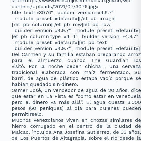
src=»https://www.esesanjosedemaicao.gov.co/wp-
content/uploads/2021/07/3076.jpg»
title_text=»3076″ _builder_version=»4.9.7″
_module_preset=»default»][/et_pb_image]
[/et_pb_column][/et_pb_row][et_pb_row
_builder_version=»4.9.7″ _module_preset=»default»]
[et_pb_column type=»4_4″ _builder_version=»4.9.7″
_module_preset=»default»][et_pb_text
_builder_version=»4.9.7″ _module_preset=»default»]
Del Carmen y su familia estaban preparando arroz
para el almuerzo cuando The Guardian los
visitó. Por la noche beben chicha , una cerveza
tradicional elaborada con maíz fermentado. Su
barril de agua de plástico estaba vacío porque se
habían quedado sin dinero.
Osmer José, un vendedor de agua de 20 años, dice
que estar en La Pista es “como estar en Venezuela
pero el dinero va más allá”. El agua cuesta 3.000
pesos (60 peniques) al día para quienes pueden
permitírselo.
Muchos venezolanos viven en chozas similares de
hierro corrugado en el centro de la ciudad de
Maicao, incluida Ana Josefina Gutiérrez, de 33 años,
de Los Puertos de Altagracia, sobre el río desde la