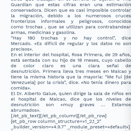
Guardian que estas cifras eran una estimación
conservadora. Dicen que es casi imposible controlar
la migración, debido a los numerosos cruces
fronterizos informales y peligrosos, conocidos
como trochas , que se utilizan para contrabandear
armas, medicinas y gasolina.
“Hay 180 trochas y no hay control”, dice
Mercado. «Es difícil de regular y los datos no son
precisos».
En el interior del hospital, Rosa Primera, de 29 años,
está sentada con su hijo de 18 meses, cuyo cabello
de color claro es una clara señal de
desnutrición. Primera lleva tres meses en Maicao y
tiene la misma historia que la mayoría: “Me fui [de
Venezuela] por la crisis”, dice. «No tenía dinero para
comida».
El Dr. Alberto Galue, quien dirige la sala de niños en
el hospital de Maicao, dice que los niveles de
desnutrición son «muy graves … Estamos
abrumados».
[/et_pb_text][/et_pb_column][/et_pb_row]
[et_pb_row column_structure=»1_2,1_2″
_builder_version=»4.9.7″ _module_preset=»default»]