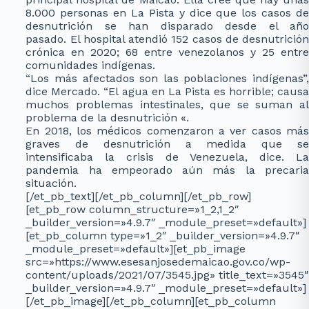
8.000 personas en La Pista y dice que los casos de
desnutrición se han disparado desde el año
pasado. El hospital atendió 152 casos de desnutrición
crónica en 2020; 68 entre venezolanos y 25 entre
comunidades indígenas.
“Los más afectados son las poblaciones indígenas”,
dice Mercado. “El agua en La Pista es horrible; causa
muchos problemas intestinales, que se suman al
problema de la desnutrición «.
En 2018, los médicos comenzaron a ver casos más
graves de desnutrición a medida que se
intensificaba la crisis de Venezuela, dice. La
pandemia ha empeorado aún más la precaria
situación.
[/et_pb_text][/et_pb_column][/et_pb_row]
[et_pb_row column_structure=»1_2,1_2″
_builder_version=»4.9.7″ _module_preset=»default»]
[et_pb_column type=»1_2″ _builder_version=»4.9.7″
_module_preset=»default»][et_pb_image
src=»https://www.esesanjosedemaicao.gov.co/wp-
content/uploads/2021/07/3545.jpg» title_text=»3545″
_builder_version=»4.9.7″ _module_preset=»default»]
[/et_pb_image][/et_pb_column][et_pb_column