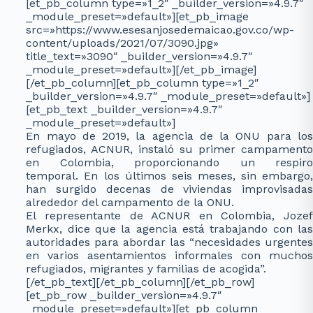
[et_pb_column type=»1_2″ _builder_version=»4.9.7″
_module_preset=»default»][et_pb_image
src=»https://www.esesanjosedemaicao.gov.co/wp-
content/uploads/2021/07/3090.jpg»
title_text=»3090″ _builder_version=»4.9.7″
_module_preset=»default»][/et_pb_image]
[/et_pb_column][et_pb_column type=»1_2″
_builder_version=»4.9.7″ _module_preset=»default»]
[et_pb_text _builder_version=»4.9.7″
_module_preset=»default»]
En mayo de 2019, la agencia de la ONU para los
refugiados, ACNUR, instaló su primer campamento
en Colombia, proporcionando un respiro
temporal. En los últimos seis meses, sin embargo,
han surgido decenas de viviendas improvisadas
alrededor del campamento de la ONU.
El representante de ACNUR en Colombia, Jozef
Merkx, dice que la agencia está trabajando con las
autoridades para abordar las “necesidades urgentes
en varios asentamientos informales con muchos
refugiados, migrantes y familias de acogida”.
[/et_pb_text][/et_pb_column][/et_pb_row]
[et_pb_row _builder_version=»4.9.7″
_module_preset=»default»][et_pb_column