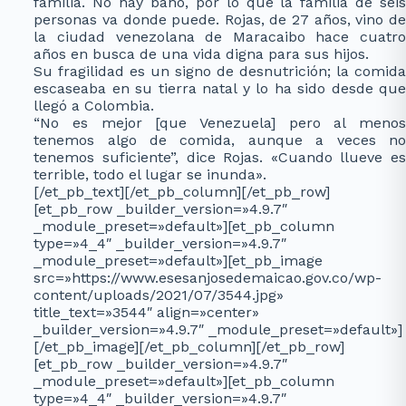
familia. No hay baño, por lo que la familia de seis
personas va donde puede. Rojas, de 27 años, vino de
la ciudad venezolana de Maracaibo hace cuatro
años en busca de una vida digna para sus hijos.
Su fragilidad es un signo de desnutrición; la comida
escaseaba en su tierra natal y lo ha sido desde que
llegó a Colombia.
“No es mejor [que Venezuela] pero al menos
tenemos algo de comida, aunque a veces no
tenemos suficiente”, dice Rojas. «Cuando llueve es
terrible, todo el lugar se inunda».
[/et_pb_text][/et_pb_column][/et_pb_row]
[et_pb_row _builder_version=»4.9.7″
_module_preset=»default»][et_pb_column
type=»4_4″ _builder_version=»4.9.7″
_module_preset=»default»][et_pb_image
src=»https://www.esesanjosedemaicao.gov.co/wp-
content/uploads/2021/07/3544.jpg»
title_text=»3544″ align=»center»
_builder_version=»4.9.7″ _module_preset=»default»]
[/et_pb_image][/et_pb_column][/et_pb_row]
[et_pb_row _builder_version=»4.9.7″
_module_preset=»default»][et_pb_column
type=»4_4″ _builder_version=»4.9.7″