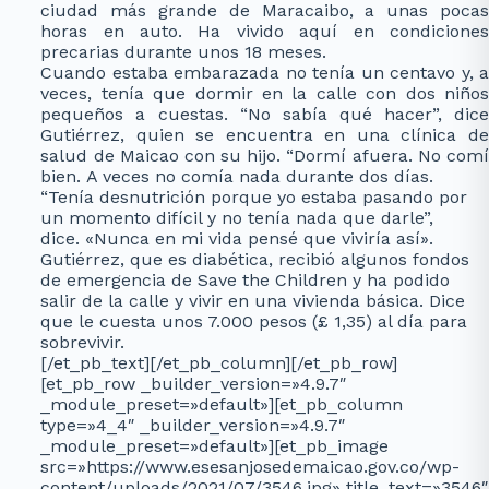
ciudad más grande de Maracaibo, a unas pocas
horas en auto. Ha vivido aquí en condiciones
precarias durante unos 18 meses.
Cuando estaba embarazada no tenía un centavo y, a
veces, tenía que dormir en la calle con dos niños
pequeños a cuestas. “No sabía qué hacer”, dice
Gutiérrez, quien se encuentra en una clínica de
salud de Maicao con su hijo. “Dormí afuera. No comí
bien. A veces no comía nada durante dos días.
“Tenía desnutrición porque yo estaba pasando por
un momento difícil y no tenía nada que darle”,
dice. «Nunca en mi vida pensé que viviría así».
Gutiérrez, que es diabética, recibió algunos fondos
de emergencia de Save the Children y ha podido
salir de la calle y vivir en una vivienda básica. Dice
que le cuesta unos 7.000 pesos (£ 1,35) al día para
sobrevivir.
[/et_pb_text][/et_pb_column][/et_pb_row]
[et_pb_row _builder_version=»4.9.7″
_module_preset=»default»][et_pb_column
type=»4_4″ _builder_version=»4.9.7″
_module_preset=»default»][et_pb_image
src=»https://www.esesanjosedemaicao.gov.co/wp-
content/uploads/2021/07/3546.jpg» title_text=»3546″