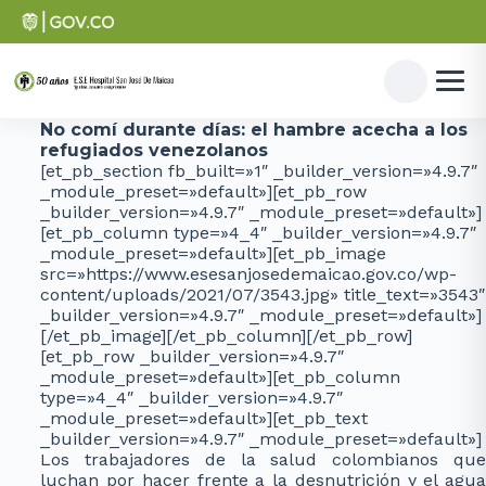
No comí durante días: el hambre acecha a los
refugiados venezolanos
[et_pb_section fb_built=»1″ _builder_version=»4.9.7″
_module_preset=»default»][et_pb_row
_builder_version=»4.9.7″ _module_preset=»default»]
[et_pb_column type=»4_4″ _builder_version=»4.9.7″
_module_preset=»default»][et_pb_image
src=»https://www.esesanjosedemaicao.gov.co/wp-
content/uploads/2021/07/3543.jpg» title_text=»3543″
_builder_version=»4.9.7″ _module_preset=»default»]
[/et_pb_image][/et_pb_column][/et_pb_row]
[et_pb_row _builder_version=»4.9.7″
_module_preset=»default»][et_pb_column
type=»4_4″ _builder_version=»4.9.7″
_module_preset=»default»][et_pb_text
_builder_version=»4.9.7″ _module_preset=»default»]
Los trabajadores de la salud colombianos que
luchan por hacer frente a la desnutrición y el agua