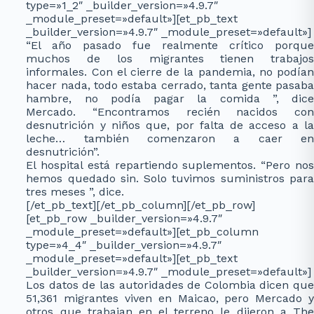
type=»1_2″ _builder_version=»4.9.7″
_module_preset=»default»][et_pb_text
_builder_version=»4.9.7″ _module_preset=»default»]
“El año pasado fue realmente crítico porque
muchos de los migrantes tienen trabajos
informales. Con el cierre de la pandemia, no podían
hacer nada, todo estaba cerrado, tanta gente pasaba
hambre, no podía pagar la comida ”, dice
Mercado. “Encontramos recién nacidos con
desnutrición y niños que, por falta de acceso a la
leche… también comenzaron a caer en
desnutrición”.
El hospital está repartiendo suplementos. “Pero nos
hemos quedado sin. Solo tuvimos suministros para
tres meses ”, dice.
[/et_pb_text][/et_pb_column][/et_pb_row]
[et_pb_row _builder_version=»4.9.7″
_module_preset=»default»][et_pb_column
type=»4_4″ _builder_version=»4.9.7″
_module_preset=»default»][et_pb_text
_builder_version=»4.9.7″ _module_preset=»default»]
Los datos de las autoridades de Colombia dicen que
51,361 migrantes viven en Maicao, pero Mercado y
otros que trabajan en el terreno le dijeron a The