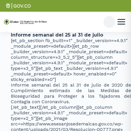
Informe semanal del 25 al 31 de julio
[et_pb_section fb_built=»1″ _builder_version=»4.9.1″
_module_preset=»default»][et_pb_row
_builder_version=»4.9.1″ _module_preset=»default»
column_structure=»3_5,2_5″][et_pb_column
_builder_version=»4.9.1″ _module_preset=»default»
type=»3_5″][et_pb_text _builder_version=»4.9.1″
_module_preset=»default» hover_enabled=»0″
sticky_enabled=»0″]
Informe semanal del 25 al 31 de julio de 2020 de
Cumplimiento estimado de las Medidas de
Bioseguridad para Proteger a los Tajadores del
Contagia con Coronavirus.
[/et_pb_text][/et_pb_column][et_pb_column
_builder_version=»4.9.1″ _module_preset=»default»
type=»2_5″][et_pb_image
src=»https://www.esesanjosedemaicao.gov.co/wp-
content/uploads/2021/03/Resolucion-00777.png»