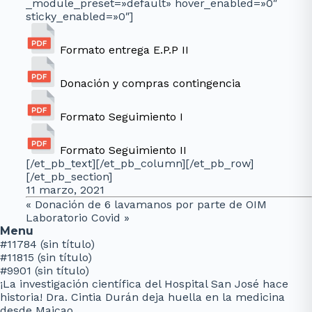
_module_preset=»default» hover_enabled=»0″
sticky_enabled=»0″]
Formato entrega E.P.P II
Donación y compras contingencia
Formato Seguimiento I
Formato Seguimiento II
[/et_pb_text][/et_pb_column][/et_pb_row]
[/et_pb_section]
11 marzo, 2021
«
Donación de 6 lavamanos por parte de OIM
Laboratorio Covid
»
Menu
#11784 (sin título)
#11815 (sin título)
#9901 (sin título)
¡La investigación científica del Hospital San José hace
historia! Dra. Cintia Durán deja huella en la medicina
desde Maicao