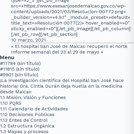
type=»2_5″][et_pb_image
src=»https://www.esesanjosedemaicao.gov.co/wp-
content/uploads/2021/03/Resolucion-00772.png»
_builder_version=»4.9.1″ _module_preset=»default»
title_text=»Resolución 0077(2)» hover_enabled=»0″
sticky_enabled=»0″][/et_pb_image][/et_pb_column]
[/et_pb_row][/et_pb_section]
10 marzo, 2021
«
El hospital San José de Maicao recuperó el norte
Informe semanal del 23 al 29 de mayo
»
Menu
#11784 (sin título)
#11815 (sin título)
#9901 (sin título)
¡La investigación científica del Hospital San José hace
historia! Dra. Cintia Durán deja huella en la medicina
desde Maicao
1.1 Misión, Visión y Funciones
1.10 PQRS
1.11 Calendario de Actividades
1.12 Decisiones Públicas
1.13 Entes de Control
1.2 Estructura Orgánica
1.3 Mapas y procesos