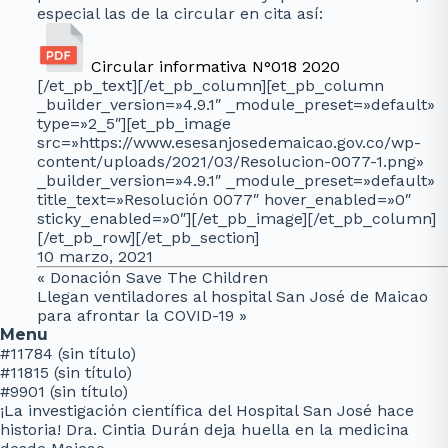
especial las de la circular en cita así:
Circular informativa N°018 2020
[/et_pb_text][/et_pb_column][et_pb_column
_builder_version=»4.9.1″ _module_preset=»default»
type=»2_5″][et_pb_image
src=»https://www.esesanjosedemaicao.gov.co/wp-
content/uploads/2021/03/Resolucion-0077-1.png»
_builder_version=»4.9.1″ _module_preset=»default»
title_text=»Resolución 0077″ hover_enabled=»0″
sticky_enabled=»0″][/et_pb_image][/et_pb_column]
[/et_pb_row][/et_pb_section]
10 marzo, 2021
«
Donación Save The Children
Llegan ventiladores al hospital San José de Maicao
para afrontar la COVID-19
»
Menu
#11784 (sin título)
#11815 (sin título)
#9901 (sin título)
¡La investigación científica del Hospital San José hace
historia! Dra. Cintia Durán deja huella en la medicina