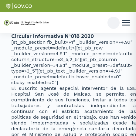
Circular Informativa N°018 2020
[et_pb_section fb_built=»1″ _builder_version=»4.9.1″
_module_preset=»default»][et_pb_row
_builder_version=»4.9.1″ _module_preset=»default»
column_structure=»3_5,2_5″][et_pb_column
_builder_version=»4.9.1″ _module_preset=»default»
type=»3_5″][et_pb_text _builder_version=»4.9.1″
_module_preset=»default» hover_enabled=»0″
sticky_enabled=»0″]
El suscrito agente especial interventor de la ESE
Hospital San José de Maicao, se permite, en
cumplimiento de sus funciones, instar a todos los
trabajadores y contratistas independientes a
continuar con el estricto acatamiento de las
políticas de seguridad en el trabajo, que han venido
siendo implementadas y socializadas desde la
declaratoria de la emergencia sanitaria decretada
por el Ministerio de salud y protección social; en