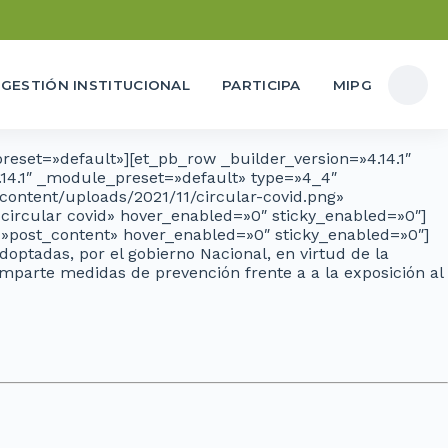
GESTIÓN INSTITUCIONAL
PARTICIPA
MIPG
reset=»default»][et_pb_row _builder_version=»4.14.1″
14.1″ _module_preset=»default» type=»4_4″
ontent/uploads/2021/11/circular-covid.png»
circular covid» hover_enabled=»0″ sticky_enabled=»0″]
=»post_content» hover_enabled=»0″ sticky_enabled=»0″]
optadas, por el gobierno Nacional, en virtud de la
imparte medidas de prevención frente a a la exposición al