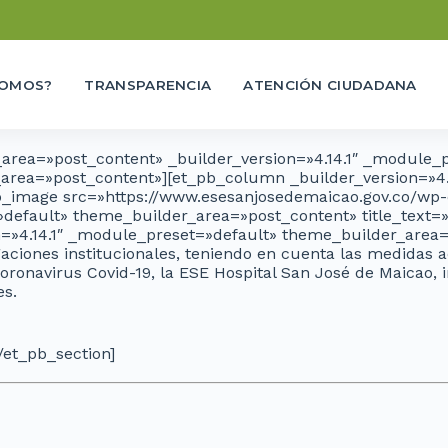
SOMOS?
TRANSPARENCIA
ATENCIÓN CIUDADANA
_area=»post_content» _builder_version=»4.14.1″ _module_p
rea=»post_content»][et_pb_column _builder_version=»4.
_image src=»https://www.esesanjosedemaicao.gov.co/wp-c
»default» theme_builder_area=»post_content» title_text=»
on=»4.14.1″ _module_preset=»default» theme_builder_area
iones institucionales, teniendo en cuenta las medidas ad
oronavirus Covid-19, la ESE Hospital San José de Maicao, 
es.
/et_pb_section]