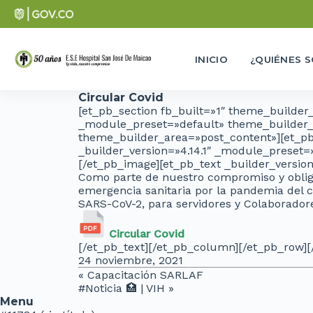
INICIO
¿QUIÉNES 
Circular Covid
[et_pb_section fb_built=»1″ theme_builder
_module_preset=»default» theme_builder_a
theme_builder_area=»post_content»][et_pb
_builder_version=»4.14.1″ _module_preset=
[/et_pb_image][et_pb_text _builder_versi
Como parte de nuestro compromiso y obligac
emergencia sanitaria por la pandemia del c
SARS-CoV-2, para servidores y Colaborador
Circular Covid
[/et_pb_text][/et_pb_column][/et_pb_row][
24 noviembre, 2021
«
Capacitación SARLAF
#Noticia 🏥 | VIH
»
Menu