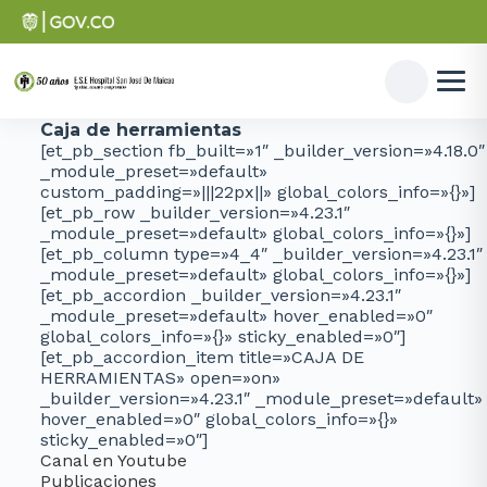
Caja de herramientas
[et_pb_section fb_built=»1″ _builder_version=»4.18.0″
_module_preset=»default»
custom_padding=»|||22px||» global_colors_info=»{}»]
[et_pb_row _builder_version=»4.23.1″
_module_preset=»default» global_colors_info=»{}»]
[et_pb_column type=»4_4″ _builder_version=»4.23.1″
_module_preset=»default» global_colors_info=»{}»]
[et_pb_accordion _builder_version=»4.23.1″
_module_preset=»default» hover_enabled=»0″
global_colors_info=»{}» sticky_enabled=»0″]
[et_pb_accordion_item title=»CAJA DE
HERRAMIENTAS» open=»on»
_builder_version=»4.23.1″ _module_preset=»default»
hover_enabled=»0″ global_colors_info=»{}»
sticky_enabled=»0″]
Canal en Youtube
Publicaciones