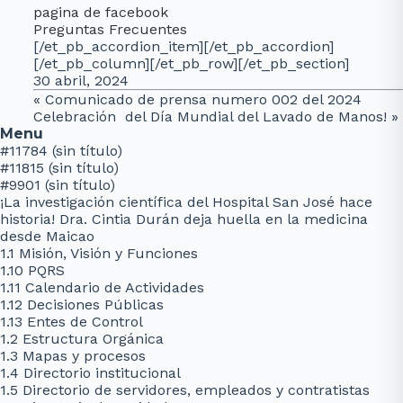
pagina de facebook
Preguntas Frecuentes
[/et_pb_accordion_item][/et_pb_accordion]
[/et_pb_column][/et_pb_row][/et_pb_section]
30 abril, 2024
«
Comunicado de prensa numero 002 del 2024
Celebración del Día Mundial del Lavado de Manos!
»
Menu
#11784 (sin título)
#11815 (sin título)
#9901 (sin título)
¡La investigación científica del Hospital San José hace
historia! Dra. Cintia Durán deja huella en la medicina
desde Maicao
1.1 Misión, Visión y Funciones
1.10 PQRS
1.11 Calendario de Actividades
1.12 Decisiones Públicas
1.13 Entes de Control
1.2 Estructura Orgánica
1.3 Mapas y procesos
1.4 Directorio institucional
1.5 Directorio de servidores, empleados y contratistas