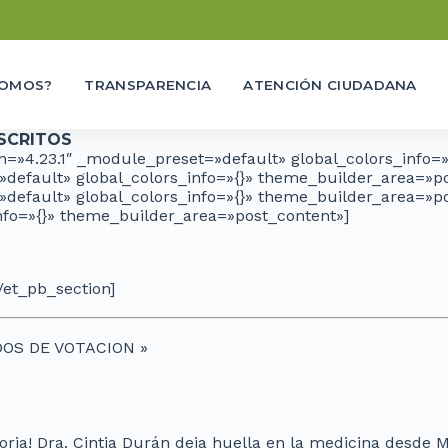
SOMOS?
TRANSPARENCIA
ATENCIÓN CIUDADANA
NSCRITOS
ion=»4.23.1″ _module_preset=»default» global_colors_info
=»default» global_colors_info=»{}» theme_builder_area=»
»default» global_colors_info=»{}» theme_builder_area=»po
nfo=»{}» theme_builder_area=»post_content»]
/et_pb_section]
DOS DE VOTACION
»
storia! Dra. Cintia Durán deja huella en la medicina desde 