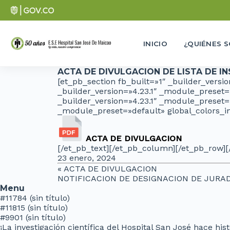
INICIO
¿QUIÉNES 
ACTA DE DIVULGACION DE LISTA DE I
[et_pb_section fb_built=»1″ _builder_vers
_builder_version=»4.23.1″ _module_preset
_builder_version=»4.23.1″ _module_preset=
_module_preset=»default» global_colors_i
ACTA DE DIVULGACION
[/et_pb_text][/et_pb_column][/et_pb_row][
23 enero, 2024
«
ACTA DE DIVULGACION
NOTIFICACION DE DESIGNACION DE JURA
Menu
#11784 (sin título)
#11815 (sin título)
#9901 (sin título)
¡La investigación científica del Hospital San José hace hi