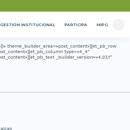
GESTIÓN INSTITUCIONAL
PARTICIPA
MIPG
=»{}» theme_builder_area=»post_content»][et_pb_row
post_content»][et_pb_column type=»4_4″
st_content»][et_pb_text _builder_version=»4.23.1″
Maicao