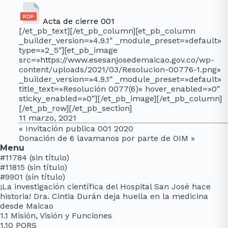
Acta de cierre 001
[/et_pb_text][/et_pb_column][et_pb_column
_builder_version=»4.9.1″ _module_preset=»default»
type=»2_5″][et_pb_image
src=»https://www.esesanjosedemaicao.gov.co/wp-
content/uploads/2021/03/Resolucion-00776-1.png»
_builder_version=»4.9.1″ _module_preset=»default»
title_text=»Resolución 0077(6)» hover_enabled=»0″
sticky_enabled=»0″][/et_pb_image][/et_pb_column]
[/et_pb_row][/et_pb_section]
11 marzo, 2021
«
Invitación publica 001 2020
Donación de 6 lavamanos por parte de OIM
»
Menu
#11784 (sin título)
#11815 (sin título)
#9901 (sin título)
¡La investigación científica del Hospital San José hace
historia! Dra. Cintia Durán deja huella en la medicina
desde Maicao
1.1 Misión, Visión y Funciones
1.10 PQRS