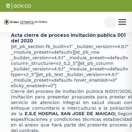
Acta cierre de proceso invitación publica 001
del 2020
[et_pb_section fb_built=»1″ _builder_version=»4.9.1″
_module_preset=»default»][et_pb_row
_builder_version=»4.9.1″ _module_preset=»default»
column_structure=»3_5,2_5″][et_pb_column
_builder_version=»4.9.1″ _module_preset=»default»
type=»3_5″][et_pb_text _builder_version=»4.9.1″
_module_preset=»default» hover_enabled=»0″
sticky_enabled=»0″]
Cierre del proceso de invitación publica N!001/2020,
Invitación para presentar propuesta para prestar el
servicio de atencion integral en salud visual con
enfoque comunitario e intercultural a la población
de la
E.S.E HOSPIAL SAN JOSE DE MAICAO;
Segú
espesificaciones y condiciones técnicas establecidad
en el anexo que hará parte del presente proceso y
del contrato.